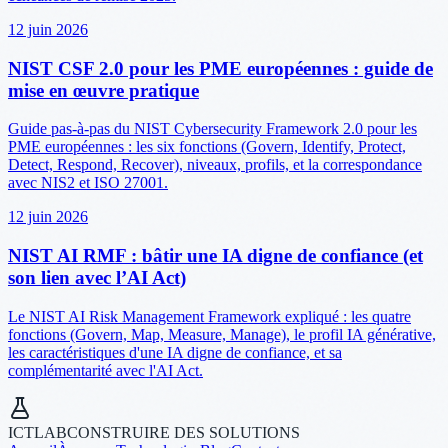
12 juin 2026
NIST CSF 2.0 pour les PME européennes : guide de
mise en œuvre pratique
Guide pas-à-pas du NIST Cybersecurity Framework 2.0 pour les
PME européennes : les six fonctions (Govern, Identify, Protect,
Detect, Respond, Recover), niveaux, profils, et la correspondance
avec NIS2 et ISO 27001.
12 juin 2026
NIST AI RMF : bâtir une IA digne de confiance (et
son lien avec l’AI Act)
Le NIST AI Risk Management Framework expliqué : les quatre
fonctions (Govern, Map, Measure, Manage), le profil IA générative,
les caractéristiques d'une IA digne de confiance, et sa
complémentarité avec l'AI Act.
ICTLAB
CONSTRUIRE DES SOLUTIONS