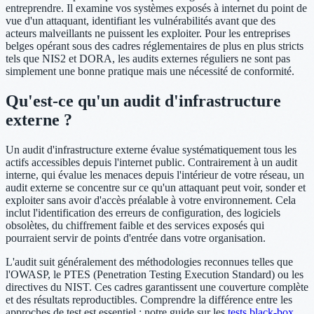
entreprendre. Il examine vos systèmes exposés à internet du point de
vue d'un attaquant, identifiant les vulnérabilités avant que des
acteurs malveillants ne puissent les exploiter. Pour les entreprises
belges opérant sous des cadres réglementaires de plus en plus stricts
tels que NIS2 et DORA, les audits externes réguliers ne sont pas
simplement une bonne pratique mais une nécessité de conformité.
Qu'est-ce qu'un audit d'infrastructure
externe ?
Un audit d'infrastructure externe évalue systématiquement tous les
actifs accessibles depuis l'internet public. Contrairement à un audit
interne, qui évalue les menaces depuis l'intérieur de votre réseau, un
audit externe se concentre sur ce qu'un attaquant peut voir, sonder et
exploiter sans avoir d'accès préalable à votre environnement. Cela
inclut l'identification des erreurs de configuration, des logiciels
obsolètes, du chiffrement faible et des services exposés qui
pourraient servir de points d'entrée dans votre organisation.
L'audit suit généralement des méthodologies reconnues telles que
l'OWASP, le PTES (Penetration Testing Execution Standard) ou les
directives du NIST. Ces cadres garantissent une couverture complète
et des résultats reproductibles. Comprendre la différence entre les
approches de test est essentiel ; notre guide sur les
tests black-box,