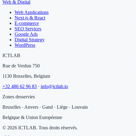
Web & Digital
Web Applications
Next.js & React
E-commerce
SEO Services
Google Ads
Digital Strategy
WordPress
ICTLAB
Rue de Verdun 750
1130 Bruxelles, Belgium
+32 486 62 96 83
·
info@ictlab.io
Zones desservies
Bruxelles · Anvers · Gand · Liège · Louvain
Belgique & Union Européenne
©
2026
ICTLAB.
Tous droits réservés.