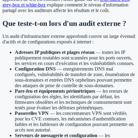
grey-box et white-box
explique comment le niveau d'information
partagé avec les auditeurs affecte les résultats et le coût.
Que teste-t-on lors d'un audit externe ?
Un audit d'infrastructure externe approfondi couvre un large éventail
d'actifs et de configurations exposés à internet :
Adresses IP publiques et plages réseau
— toutes les IP
publiquement routables sont scannées pour les ports ouverts,
les services en cours d'exécution et les vulnérabilités connues.
Configuration DNS
— enregistrements DNS mal
configurés, vulnérabilités de transfert de zone, énumération de
sous-domaines et entrées DNS orphelines pouvant permettre
des attaques de prise de contrôle de sous-domaines.
Pare-feu et équipements périmétriques
— les erreurs de
configuration des règles, les identifiants par défaut, les
firmwares obsolètes et les techniques de contournement sont
testés pour évaluer les défenses périmétriques.
Passerelles VPN
— les concentrateurs VPN sont vérifiés
pour les CVE connues, les mécanismes d'authentification
faibles et les faiblesses de configuration pouvant permettre un
accès non autorisé.
Serveurs de messagerie et configuration
— les