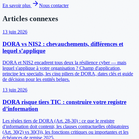
En savoir plus
Nous contacter
Articles connexes
13 juin 2026
DORA vs NIS2 : chevauchements, différences et
lequel s’applique
DORA et NIS2 encadrent tous deux la résilience cyber — mais
lequel s'applique à votre organisation ? Champ d'application,
principe lex specialis, les cinq piliers de DORA, dates clés et guide
de décision pour les entités belges.
13 juin 2026
DORA risque tiers TIC : construire votre registre
d’information
Les règles tiers de DORA (Art. 28-30) : ce que le registre
d'information doit contenir, les clauses contractuelles obligatoires
(Art. 30(2) vs 30(3)), les fonctions critiques ou importantes et les
échéances de remise 2025.