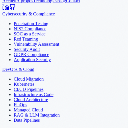
Accueil
À propos
Technologies
Blog
Contact
Cybersecurity & Compliance
Penetration Testing
NIS2 Compliance
SOC as a Service
Red Teaming
Vulnerability Assessment
Security Audit
GDPR Compliance
Application Security
DevOps & Cloud
Cloud Migration
Kubernetes
CI/CD Pipelines
Infrastructure as Code
Cloud Architecture
FinOps
Managed Cloud
RAG & LLM Integration
Data Pipelines