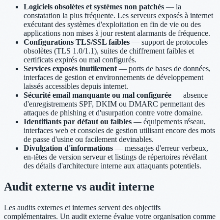
Logiciels obsolètes et systèmes non patchés
— la
constatation la plus fréquente. Les serveurs exposés à internet
exécutant des systèmes d'exploitation en fin de vie ou des
applications non mises à jour restent alarmants de fréquence.
Configurations TLS/SSL faibles
— support de protocoles
obsolètes (TLS 1.0/1.1), suites de chiffrement faibles et
certificats expirés ou mal configurés.
Services exposés inutilement
— ports de bases de données,
interfaces de gestion et environnements de développement
laissés accessibles depuis internet.
Sécurité email manquante ou mal configurée
— absence
d'enregistrements SPF, DKIM ou DMARC permettant des
attaques de phishing et d'usurpation contre votre domaine.
Identifiants par défaut ou faibles
— équipements réseau,
interfaces web et consoles de gestion utilisant encore des mots
de passe d'usine ou facilement devinables.
Divulgation d'informations
— messages d'erreur verbeux,
en-têtes de version serveur et listings de répertoires révélant
des détails d'architecture interne aux attaquants potentiels.
Audit externe vs audit interne
Les audits externes et internes servent des objectifs
complémentaires. Un audit externe évalue votre organisation comme