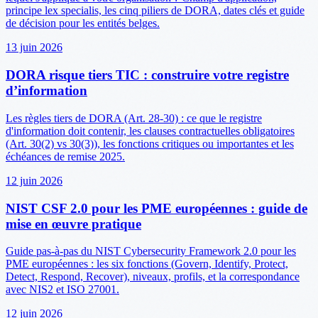
principe lex specialis, les cinq piliers de DORA, dates clés et guide
de décision pour les entités belges.
13 juin 2026
DORA risque tiers TIC : construire votre registre
d’information
Les règles tiers de DORA (Art. 28-30) : ce que le registre
d'information doit contenir, les clauses contractuelles obligatoires
(Art. 30(2) vs 30(3)), les fonctions critiques ou importantes et les
échéances de remise 2025.
12 juin 2026
NIST CSF 2.0 pour les PME européennes : guide de
mise en œuvre pratique
Guide pas-à-pas du NIST Cybersecurity Framework 2.0 pour les
PME européennes : les six fonctions (Govern, Identify, Protect,
Detect, Respond, Recover), niveaux, profils, et la correspondance
avec NIS2 et ISO 27001.
12 juin 2026