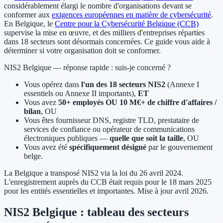
considérablement élargi le nombre d'organisations devant se
conformer aux
exigences européennes en matière de cybersécurité
.
En Belgique, le
Centre pour la Cybersécurité Belgique (CCB)
supervise la mise en œuvre, et des milliers d'entreprises réparties
dans 18 secteurs sont désormais concernées. Ce guide vous aide à
déterminer si votre organisation doit se conformer.
NIS2 Belgique — réponse rapide : suis-je concerné ?
Vous opérez dans
l'un des 18 secteurs NIS2
(Annexe I
essentiels ou Annexe II importants),
ET
Vous avez
50+ employés OU 10 M€+ de chiffre d'affaires /
bilan
, OU
Vous êtes fournisseur DNS, registre TLD, prestataire de
services de confiance ou opérateur de communications
électroniques publiques —
quelle que soit la taille
, OU
Vous avez été
spécifiquement désigné
par le gouvernement
belge.
La Belgique a transposé NIS2 via la loi du 26 avril 2024.
L'enregistrement auprès du CCB était requis pour le 18 mars 2025
pour les entités essentielles et importantes. Mise à jour avril 2026.
NIS2 Belgique : tableau des secteurs