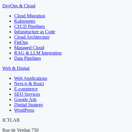
DevOps & Cloud
Cloud Migration
Kubernetes
CI/CD Pipelines
Infrastructure as Code
Cloud Architecture
FinOps
Managed Cloud
RAG & LLM Integration
Data Pipelines
Web & Digital
Web Applications
Next.js & React
E-commerce
SEO Services
Google Ads
Digital Strategy
WordPress
ICTLAB
Rue de Verdun 750