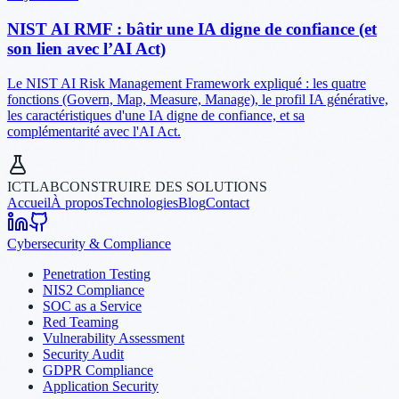
NIST AI RMF : bâtir une IA digne de confiance (et
son lien avec l’AI Act)
Le NIST AI Risk Management Framework expliqué : les quatre
fonctions (Govern, Map, Measure, Manage), le profil IA générative,
les caractéristiques d'une IA digne de confiance, et sa
complémentarité avec l'AI Act.
ICTLAB
CONSTRUIRE DES SOLUTIONS
Accueil
À propos
Technologies
Blog
Contact
Cybersecurity & Compliance
Penetration Testing
NIS2 Compliance
SOC as a Service
Red Teaming
Vulnerability Assessment
Security Audit
GDPR Compliance
Application Security