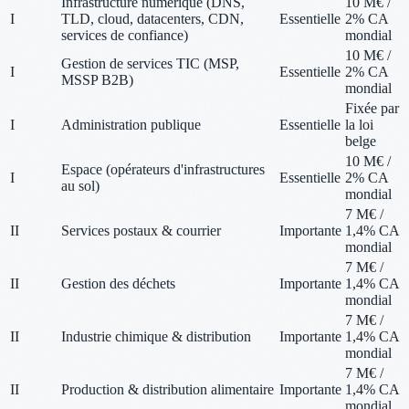
Infrastructure numérique (DNS,
10 M€ /
I
TLD, cloud, datacenters, CDN,
Essentielle
2% CA
services de confiance)
mondial
10 M€ /
Gestion de services TIC (MSP,
I
Essentielle
2% CA
MSSP B2B)
mondial
Fixée par
I
Administration publique
Essentielle
la loi
belge
10 M€ /
Espace (opérateurs d'infrastructures
I
Essentielle
2% CA
au sol)
mondial
7 M€ /
II
Services postaux & courrier
Importante
1,4% CA
mondial
7 M€ /
II
Gestion des déchets
Importante
1,4% CA
mondial
7 M€ /
II
Industrie chimique & distribution
Importante
1,4% CA
mondial
7 M€ /
II
Production & distribution alimentaire
Importante
1,4% CA
mondial