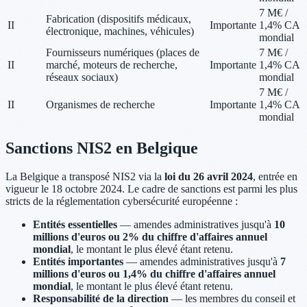
7 M€ /
Fabrication (dispositifs médicaux,
II
Importante
1,4% CA
électronique, machines, véhicules)
mondial
Fournisseurs numériques (places de
7 M€ /
II
marché, moteurs de recherche,
Importante
1,4% CA
réseaux sociaux)
mondial
7 M€ /
II
Organismes de recherche
Importante
1,4% CA
mondial
Sanctions NIS2 en Belgique
La Belgique a transposé NIS2 via la
loi du 26 avril 2024
, entrée en
vigueur le 18 octobre 2024. Le cadre de sanctions est parmi les plus
stricts de la réglementation cybersécurité européenne :
Entités essentielles
— amendes administratives jusqu'à
10
millions d'euros ou 2% du chiffre d'affaires annuel
mondial
, le montant le plus élevé étant retenu.
Entités importantes
— amendes administratives jusqu'à
7
millions d'euros ou 1,4% du chiffre d'affaires annuel
mondial
, le montant le plus élevé étant retenu.
Responsabilité de la direction
— les membres du conseil et