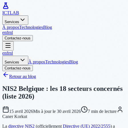
ICTLAB
Services
À propos
Technologies
Blog
en
fr
nl
Contactez-nous
en
fr
nl
À propos
Technologies
Blog
Services
Contactez-nous
Retour au blog
NIS2 Belgique : les 18 secteurs concernés
(liste 2026)
15 avril 2026
Mis à jour le
30 avril 2026
7 min de lecture
Caner Korkut
La
directive NIS2
(officiellement
Directive (UE) 2022/2555
) a