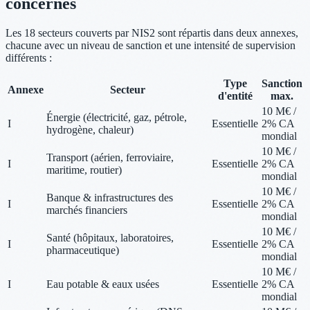
concernés
Les 18 secteurs couverts par NIS2 sont répartis dans deux annexes,
chacune avec un niveau de sanction et une intensité de supervision
différents :
Type
Sanction
Annexe
Secteur
d'entité
max.
10 M€ /
Énergie (électricité, gaz, pétrole,
I
Essentielle
2% CA
hydrogène, chaleur)
mondial
10 M€ /
Transport (aérien, ferroviaire,
I
Essentielle
2% CA
maritime, routier)
mondial
10 M€ /
Banque & infrastructures des
I
Essentielle
2% CA
marchés financiers
mondial
10 M€ /
Santé (hôpitaux, laboratoires,
I
Essentielle
2% CA
pharmaceutique)
mondial
10 M€ /
I
Eau potable & eaux usées
Essentielle
2% CA
mondial