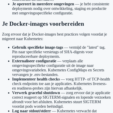
Je opereert in meerdere omgevingen
— je hebt consistente
deployments nodig over ontwikkeling, staging en productie
met omgevingsspecifieke configuratie.
Je Docker-images voorbereiden
Zorg ervoor dat je Docker-images best practices volgen voordat je
migreert naar Kubernetes:
Gebruik specifieke image-tags
— vermijd de "latest" tag.
Pin naar specifieke versietags of SHA-digests voor
reproduceerbare deployments.
Externaliseer configuratie
— verplaats alle
omgevingsspecifieke configuratie uit de image naar
omgevingsvariabelen. Kubernetes ConfigMaps en Secrets
vervangen je .env-bestanden.
Implementeer health checks
— voeg HTTP- of TCP-health
check endpoints toe aan je applicaties. Kubernetes liveness-
en readiness-probes zijn hiervan afhankelijk.
Verwerk graceful shutdown
— zorg ervoor dat je applicatie
correct reageert op SIGTERM-signalen en lopende verzoeken
afrondt voor het afsluiten. Kubernetes stuurt SIGTERM
voordat pods worden beëindigd.
Log naar stdout/stderr
— Kubernetes verwacht dat