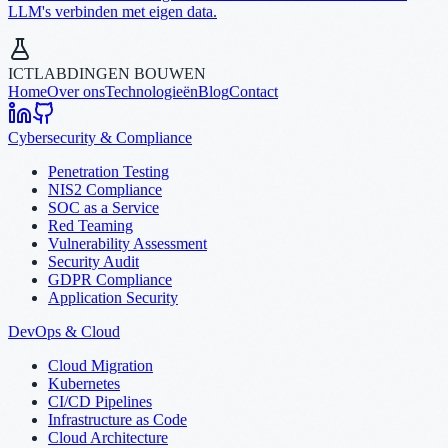
LLM's verbinden met eigen data.
ICTLAB
DINGEN BOUWEN
Home
Over ons
Technologieën
Blog
Contact
Cybersecurity & Compliance
Penetration Testing
NIS2 Compliance
SOC as a Service
Red Teaming
Vulnerability Assessment
Security Audit
GDPR Compliance
Application Security
DevOps & Cloud
Cloud Migration
Kubernetes
CI/CD Pipelines
Infrastructure as Code
Cloud Architecture