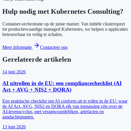
Hulp nodig met Kubernetes Consulting?
Container-orchestratie op de juiste manier. Van initiële clusteropzet
tot productiewaardige managed Kubernetes, we helpen u applicaties
betrouwbaar en veilig te schalen.
Meer informatie
Contacteer ons
Gerelateerde artikelen
14 juni 2026
AI uitrollen in de EU: een compliancechecklist (AI
Act + AVG + NIS2 + DORA)
Een praktische checklist om AI conform uit te rollen in de EU: waar
de AI Act, AVG, NIS2 en DORA elk van toepassing zijn over de
AI-levenscyclus, met verantwoordelijken, artefacten en
aandachtspunten.
13 juni 2026