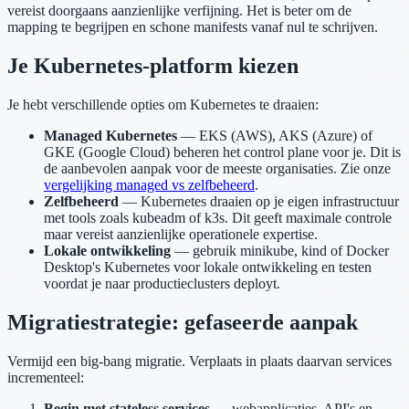
vereist doorgaans aanzienlijke verfijning. Het is beter om de
mapping te begrijpen en schone manifests vanaf nul te schrijven.
Je Kubernetes-platform kiezen
Je hebt verschillende opties om Kubernetes te draaien:
Managed Kubernetes
— EKS (AWS), AKS (Azure) of
GKE (Google Cloud) beheren het control plane voor je. Dit is
de aanbevolen aanpak voor de meeste organisaties. Zie onze
vergelijking managed vs zelfbeheerd
.
Zelfbeheerd
— Kubernetes draaien op je eigen infrastructuur
met tools zoals kubeadm of k3s. Dit geeft maximale controle
maar vereist aanzienlijke operationele expertise.
Lokale ontwikkeling
— gebruik minikube, kind of Docker
Desktop's Kubernetes voor lokale ontwikkeling en testen
voordat je naar productieclusters deployt.
Migratiestrategie: gefaseerde aanpak
Vermijd een big-bang migratie. Verplaats in plaats daarvan services
incrementeel:
Begin met stateless services
— webapplicaties, API's en