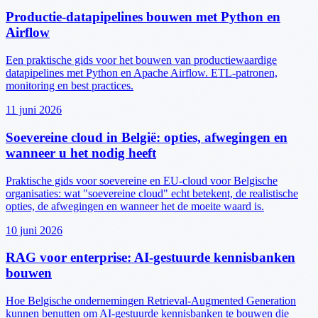
Productie-datapipelines bouwen met Python en
Airflow
Een praktische gids voor het bouwen van productiewaardige
datapipelines met Python en Apache Airflow. ETL-patronen,
monitoring en best practices.
11 juni 2026
Soevereine cloud in België: opties, afwegingen en
wanneer u het nodig heeft
Praktische gids voor soevereine en EU-cloud voor Belgische
organisaties: wat "soevereine cloud" echt betekent, de realistische
opties, de afwegingen en wanneer het de moeite waard is.
10 juni 2026
RAG voor enterprise: AI-gestuurde kennisbanken
bouwen
Hoe Belgische ondernemingen Retrieval-Augmented Generation
kunnen benutten om AI-gestuurde kennisbanken te bouwen die