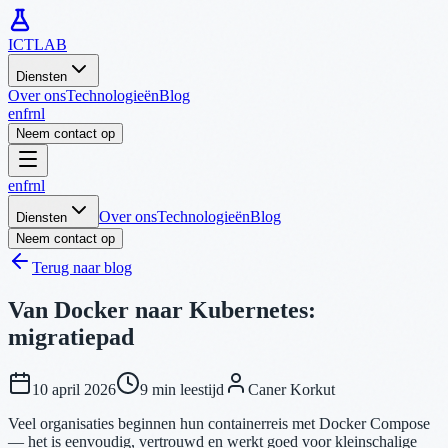
ICTLAB
Diensten
Over ons
Technologieën
Blog
en
fr
nl
Neem contact op
en
fr
nl
Over ons
Technologieën
Blog
Diensten
Neem contact op
Terug naar blog
Van Docker naar Kubernetes:
migratiepad
10 april 2026
9 min leestijd
Caner Korkut
Veel organisaties beginnen hun containerreis met Docker Compose
— het is eenvoudig, vertrouwd en werkt goed voor kleinschalige