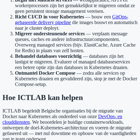
workerprocessen zijn het gemakkelijkst te migreren omdat ze
geen persistent storage management vereisen.
Richt CI/CD in voor Kubernetes
— bouw een
GitOps-
gebaseerde delivery pipeline
die images bouwt en automatisch
naar je cluster deployt.
Migreer ondersteunende services
— verplaats message
queues, caches en andere infrastructuurcomponenten.
Overweeg managed services (bijv. ElastiCache, Azure Cache
for Redis) in plaats van zelf hosten.
Behandel databases voorzichtig
— databases zijn het
lastigst te migreren. Evalueer of managed databaseservices
een betere optie zijn dan databases in Kubernetes draaien.
Ontmantel Docker Compose
— zodra alle services op
Kubernetes draaien en gevalideerd zijn, stop je met de Docker
Compose-setup.
Hoe ICTLAB kan helpen
ICTLAB begeleidt Belgische organisaties bij de migratie van
Docker naar Kubernetes als onderdeel van onze
DevOps- en
clouddiensten
. We beoordelen je huidige containerworkloads,
ontwerpen de doel-Kubernetes-architectuur en voeren de migratie
gefaseerd uit — met nul downtime en opbouw van de vaardigheden
van je team onderweg.