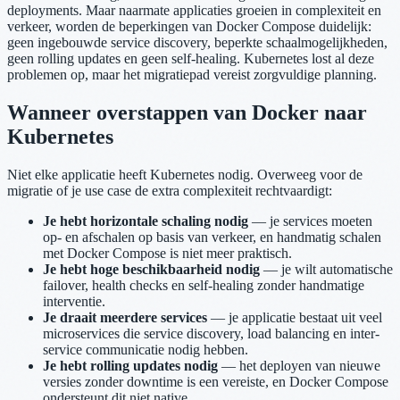
deployments. Maar naarmate applicaties groeien in complexiteit en
verkeer, worden de beperkingen van Docker Compose duidelijk:
geen ingebouwde service discovery, beperkte schaalmogelijkheden,
geen rolling updates en geen self-healing. Kubernetes lost al deze
problemen op, maar het migratiepad vereist zorgvuldige planning.
Wanneer overstappen van Docker naar
Kubernetes
Niet elke applicatie heeft Kubernetes nodig. Overweeg voor de
migratie of je use case de extra complexiteit rechtvaardigt:
Je hebt horizontale schaling nodig
— je services moeten
op- en afschalen op basis van verkeer, en handmatig schalen
met Docker Compose is niet meer praktisch.
Je hebt hoge beschikbaarheid nodig
— je wilt automatische
failover, health checks en self-healing zonder handmatige
interventie.
Je draait meerdere services
— je applicatie bestaat uit veel
microservices die service discovery, load balancing en inter-
service communicatie nodig hebben.
Je hebt rolling updates nodig
— het deployen van nieuwe
versies zonder downtime is een vereiste, en Docker Compose
ondersteunt dit niet native.