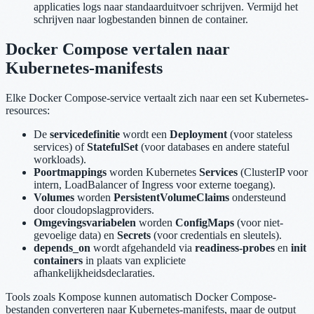
applicaties logs naar standaarduitvoer schrijven. Vermijd het
schrijven naar logbestanden binnen de container.
Docker Compose vertalen naar
Kubernetes-manifests
Elke Docker Compose-service vertaalt zich naar een set Kubernetes-
resources:
De
servicedefinitie
wordt een
Deployment
(voor stateless
services) of
StatefulSet
(voor databases en andere stateful
workloads).
Poortmappings
worden Kubernetes
Services
(ClusterIP voor
intern, LoadBalancer of Ingress voor externe toegang).
Volumes
worden
PersistentVolumeClaims
ondersteund
door cloudopslagproviders.
Omgevingsvariabelen
worden
ConfigMaps
(voor niet-
gevoelige data) en
Secrets
(voor credentials en sleutels).
depends_on
wordt afgehandeld via
readiness-probes
en
init
containers
in plaats van expliciete
afhankelijkheidsdeclaraties.
Tools zoals Kompose kunnen automatisch Docker Compose-
bestanden converteren naar Kubernetes-manifests, maar de output