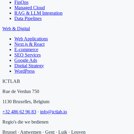
FinOps
Managed Cloud
RAG & LLM Integration
Data Pipelines
Web & Digital
Web Applications
Next.js & React
E-commerce
SEO Services
Google Ads
Digital Strategy
WordPress
ICTLAB
Rue de Verdun 750
1130 Bruxelles, Belgium
+32 486 62 96 83
·
info@ictlab.io
Regio's die we bedienen
Brussel · Antwerpen · Gent · Luik · Leuven