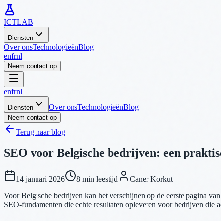
ICTLAB
Diensten
Over ons
Technologieën
Blog
en
fr
nl
Neem contact op
en
fr
nl
Over ons
Technologieën
Blog
Diensten
Neem contact op
Terug naar blog
SEO voor Belgische bedrijven: een praktis
14 januari 2026
8 min leestijd
Caner Korkut
Voor Belgische bedrijven kan het verschijnen op de eerste pagina van
SEO-fundamenten die echte resultaten opleveren voor bedrijven die act