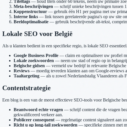
Titeltags
— houd titels onder 60 tekens, neem uw primaire zoe
Meta-beschrijvingen
— schrijf unieke beschrijvingen tussen 1
Koppenstructuur
— gebruik één H1 per pagina met uw primai
Interne links
— link tussen gerelateerde pagina's op uw site o
Beeldoptimalisatie
— gebruik beschrijvende alt-tekst, compri
Lokale SEO voor België
Als u klanten bedient in een specifieke regio, is lokale SEO essentieel
Google Business Profile
— claim en optimaliseer uw profiel met
Lokale zoekwoorden
— neem uw stad of regio op in belangrijk
Belgische gidsen
— vermeld uw bedrijf in relevante Belgische
Reviews
— moedig tevreden klanten aan om Google-reviews acht
Taaltargeting
— als u zowel Nederlandstalig Vlaanderen als Fra
Contentstrategie
Een blog is een van de meest effectieve SEO-tools voor Belgische bed
Beantwoord echte vragen
— schrijf content die de vragen bea
gekwalificeerd verkeer aan.
Publiceer consequent
— regelmatige content signaleert aan zo
Richt u op long-tail zoekwoorden
— specifieke zinnen met mi