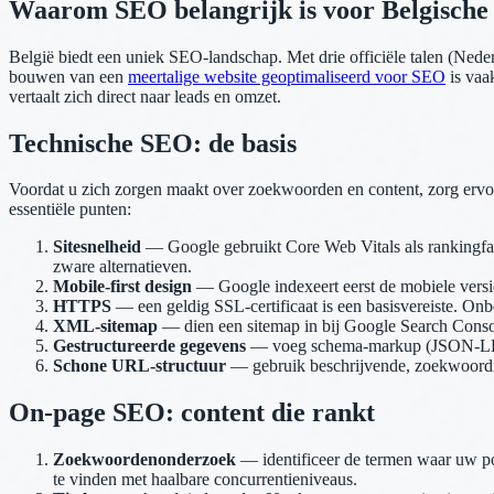
Waarom SEO belangrijk is voor Belgische
België biedt een uniek SEO-landschap. Met drie officiële talen (Nede
bouwen van een
meertalige website geoptimaliseerd voor SEO
is vaa
vertaalt zich direct naar leads en omzet.
Technische SEO: de basis
Voordat u zich zorgen maakt over zoekwoorden en content, zorg ervoo
essentiële punten:
Sitesnelheid
— Google gebruikt Core Web Vitals als rankingf
zware alternatieven.
Mobile-first design
— Google indexeert eerst de mobiele versie
HTTPS
— een geldig SSL-certificaat is een basisvereiste. Onb
XML-sitemap
— dien een sitemap in bij Google Search Conso
Gestructureerde gegevens
— voeg schema-markup (JSON-LD) to
Schone URL-structuur
— gebruik beschrijvende, zoekwoordri
On-page SEO: content die rankt
Zoekwoordenonderzoek
— identificeer de termen waar uw p
te vinden met haalbare concurrentieniveaus.