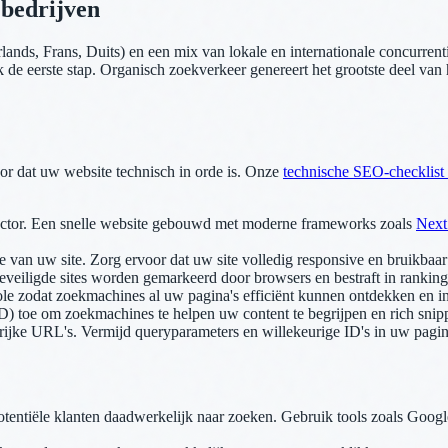
 bedrijven
rlands, Frans, Duits) en een mix van lokale en internationale concurren
k de eerste stap. Organisch zoekverkeer genereert het grootste deel van
r dat uw website technisch in orde is. Onze
technische SEO-checklist
actor. Een snelle website gebouwd met moderne frameworks zoals
Next
 van uw site. Zorg ervoor dat uw site volledig responsive en bruikbaar
eveiligde sites worden gemarkeerd door browsers en bestraft in ranking
le zodat zoekmachines al uw pagina's efficiënt kunnen ontdekken en i
e om zoekmachines te helpen uw content te begrijpen en rich snippet
jke URL's. Vermijd queryparameters en willekeurige ID's in uw pagin
otentiële klanten daadwerkelijk naar zoeken. Gebruik tools zoals Go