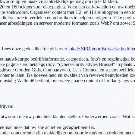
kwoord op en maak ze aantrekkelijk genoeg om op te klikken.
20 en 160 tekens voor elke pagina. Voeg een call-to-action en uw doe
re zoekwoord. Organiseer content met H2- en H3-subkoppen in een log
m linkwaarde te verdelen en gebruikers te helpen navigeren. Elke pagin
meer afbeeldingen en serveer moderne formaten zoals WebP om zowel SE
. Lees onze gedetailleerde gids over
lokale SEO voor Brusselse bedrijv
 nauwkeurige bedrijfsinformatie, categorieën, foto's en regelmatige be
e pagina's en metatags (bijv. "cybersecurity advies Brussel" in plaats v
 gidsen: Gouden Gids, Companyweb, Let's Connect en sectorspecifieke
er te laten. De hoeveelheid en kwaliteit van reviews beïnvloeden loka
nstalig Wallonië bedient, overweeg aparte content of hreflang-tags voo
rijven:
ntwoordt die uw potentiële klanten stellen. Onderwerpen zoals "Wat ko
ekmachines dat uw site actief en gezaghebbend is.
nder concurrentie zijn makkelijker om voor te ranken en trekken meer