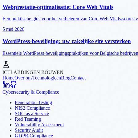
Webprestatie-optimalisatie: Core Web Vitals
Een praktische gids voor het verbeteren van Core Web Vitals-scores 
5 mei 2026
WordPress-beveiliging: uw zakelijke site versterken
Essentiële WordPress-beveiligingspraktijken voor Belgische bedrijven
ICTLAB
DINGEN BOUWEN
Home
Over ons
Technologieën
Blog
Contact
Cybersecurity & Compliance
Penetration Testing
NIS2 Compliance
SOC as a Service
Red Teaming
Vulnerability Assessment
Security Audit
GDPR Compliance