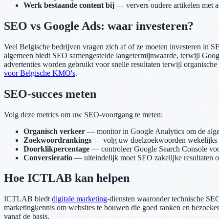
Werk bestaande content bij
— ververs oudere artikelen met ac
SEO vs Google Ads: waar investeren?
Veel Belgische bedrijven vragen zich af of ze moeten investeren in SE
algemeen biedt SEO samengestelde langetermijnwaarde, terwijl Google
advertenties worden gebruikt voor snelle resultaten terwijl organisch
voor Belgische KMO's
.
SEO-succes meten
Volg deze metrics om uw SEO-voortgang te meten:
Organisch verkeer
— monitor in Google Analytics om de algeh
Zoekwoordrankings
— volg uw doelzoekwoorden wekelijks om
Doorklikpercentage
— controleer Google Search Console voor i
Conversieratio
— uiteindelijk moet SEO zakelijke resultaten op
Hoe ICTLAB kan helpen
ICTLAB biedt
digitale marketing
-diensten waaronder technische SEO-
marketingkennis om websites te bouwen die goed ranken en bezoeker
vanaf de basis.