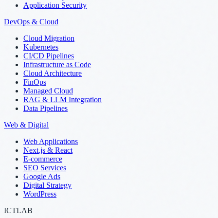
Application Security
DevOps & Cloud
Cloud Migration
Kubernetes
CI/CD Pipelines
Infrastructure as Code
Cloud Architecture
FinOps
Managed Cloud
RAG & LLM Integration
Data Pipelines
Web & Digital
Web Applications
Next.js & React
E-commerce
SEO Services
Google Ads
Digital Strategy
WordPress
ICTLAB