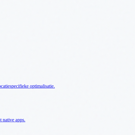
atiespecifieke optimalisatie.
 native apps.