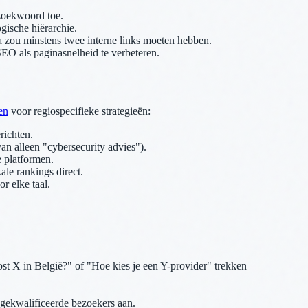
lzoekwoord toe.
ische hiërarchie.
a zou minstens twee interne links moeten hebben.
O als paginasnelheid te verbeteren.
en
voor regiospecifieke strategieën:
richten.
an alleen "cybersecurity advies").
 platformen.
le rankings direct.
r elke taal.
st X in België?" of "Hoe kies je een Y-provider" trekken
 gekwalificeerde bezoekers aan.